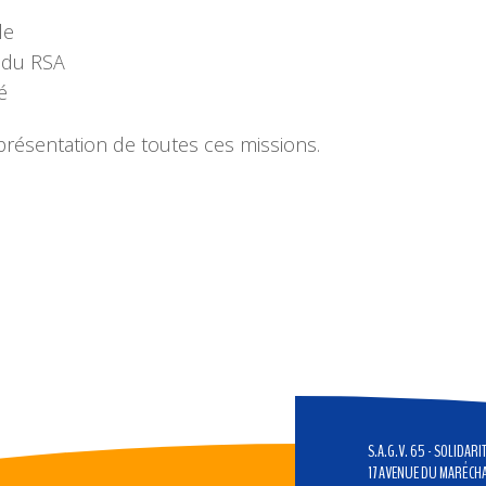
le
s du RSA
té
présentation de toutes ces missions.
S.A.G.V. 65 - SOLIDAR
17 AVENUE DU MARÉCHA