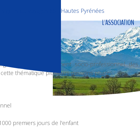
L'ASSOCIATION
ite
arge de l’accompagnement socio-professionnel de
cette thématique plusieurs missions phares :
onnel
00 premiers jours de l'enfant