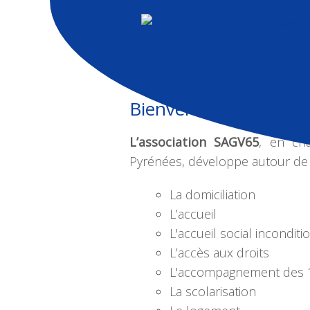
Bienvenue sur notre s
L’association SAGV65
, en ch
Pyrénées, développe autour de 
La domiciliation
L’accueil
L'accueil social inconditi
L’accès aux droits
L'accompagnement des 10
La scolarisation